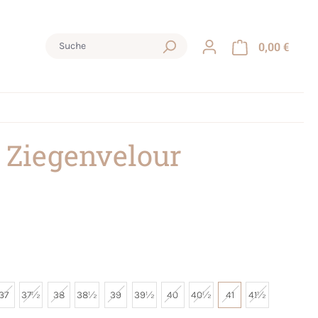
0,00 €
 Ziegenvelour
37
37½
38
38½
39
39½
40
40½
41
41½