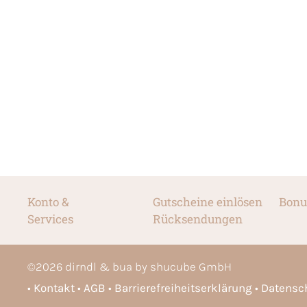
Konto &
Gutscheine einlösen
Bonu
Services
Rücksendungen
©
2026
dirndl & bua by shucube GmbH
Kontakt
AGB
Barrierefreiheitserklärung
Datensc