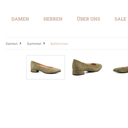
springen
Zur Hauptnavigation springen
DAMEN
HERREN
ÜBER UNS
SALE
Damen
Sommer
Ballerinen
Bildergalerie überspringen