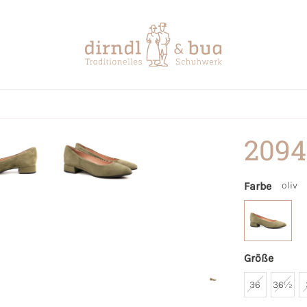
2094
Farbe
oliv
Größe
36
36½