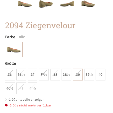
2094 Ziegenvelour
Farbe
oliv
Größe
36
36½
37
37½
38
38½
39
39½
40
40½
41
41½
Größentabelle anzeigen
Größe nicht mehr verfügbar