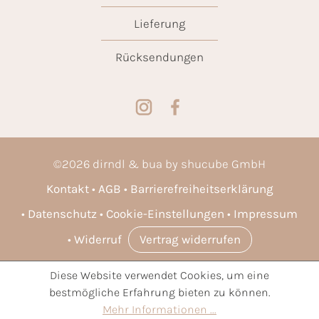
Lieferung
Rücksendungen
©
2026
dirndl & bua by shucube GmbH
Kontakt
AGB
Barrierefreiheitserklärung
Datenschutz
Cookie-Einstellungen
Impressum
Widerruf
Vertrag widerrufen
Diese Website verwendet Cookies, um eine
* Alle Preise inkl. gesetzl. Mehrwertsteuer zzgl.
Versandkosten
bestmögliche Erfahrung bieten zu können.
und ggf. Nachnahmegebühren, wenn nicht anders angegeben.
Mehr Informationen ...