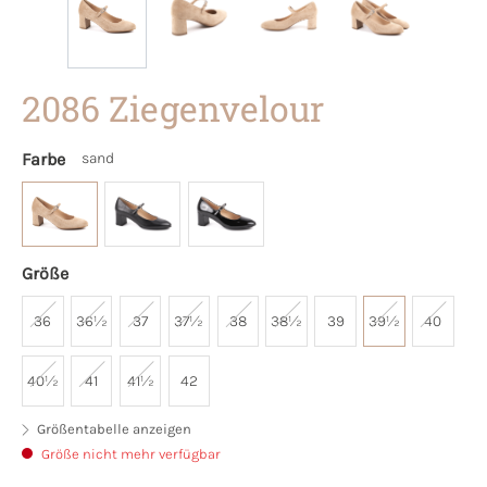
2086 Ziegenvelour
Farbe
sand
Größe
36
36½
37
37½
38
38½
39
39½
40
40½
41
41½
42
Größentabelle anzeigen
Größe nicht mehr verfügbar