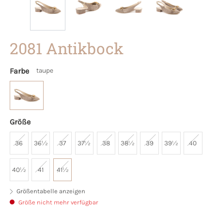
2081 Antikbock
Farbe
taupe
Größe
36
36½
37
37½
38
38½
39
39½
40
40½
41
41½
Größentabelle anzeigen
Größe nicht mehr verfügbar