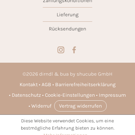
Zahlungskonditionen
Lieferung
Rücksendungen
©
2026
dirndl & bua by shucube GmbH
Kontakt
AGB
Barrierefreiheitserklärung
Datenschutz
Cookie-Einstellungen
Impressum
Widerruf
Vertrag widerrufen
Diese Website verwendet Cookies, um eine
* Alle Preise inkl. gesetzl. Mehrwertsteuer zzgl.
Versandkosten
bestmögliche Erfahrung bieten zu können.
und ggf. Nachnahmegebühren, wenn nicht anders angegeben.