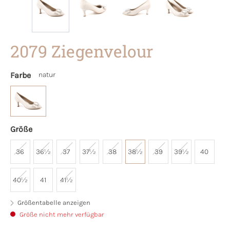
2079 Ziegenvelour
Farbe
natur
Größe
36
36½
37
37½
38
38½
39
39½
40
40½
41
41½
Größentabelle anzeigen
Größe nicht mehr verfügbar