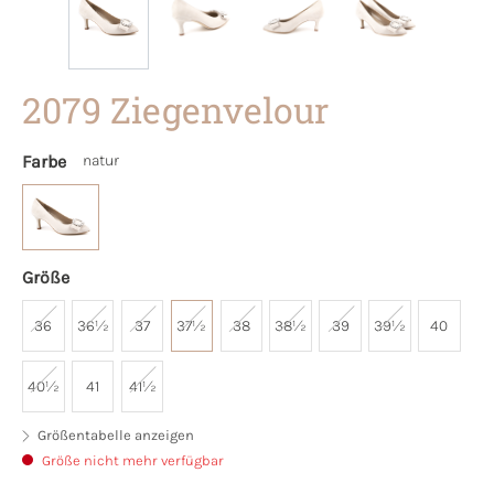
2079 Ziegenvelour
Farbe
natur
Größe
36
36½
37
37½
38
38½
39
39½
40
40½
41
41½
Größentabelle anzeigen
Größe nicht mehr verfügbar