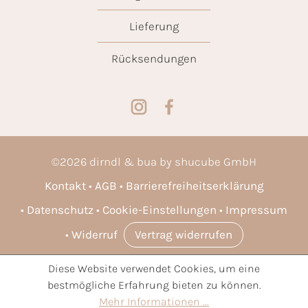
Lieferung
Rücksendungen
©
2026
dirndl & bua by shucube GmbH
Kontakt
AGB
Barrierefreiheitserklärung
Datenschutz
Cookie-Einstellungen
Impressum
Widerruf
Vertrag widerrufen
Diese Website verwendet Cookies, um eine
* Alle Preise inkl. gesetzl. Mehrwertsteuer zzgl.
Versandkosten
bestmögliche Erfahrung bieten zu können.
und ggf. Nachnahmegebühren, wenn nicht anders angegeben.
Mehr Informationen ...