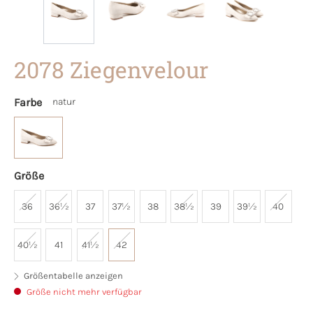
2078 Ziegenvelour
Farbe
natur
Größe
36
36½
37
37½
38
38½
39
39½
40
40½
41
41½
42
Größentabelle anzeigen
Größe nicht mehr verfügbar