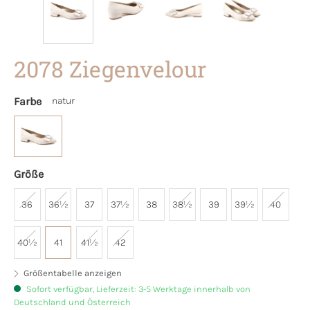
2078 Ziegenvelour
Farbe
natur
Größe
36
36½
37
37½
38
38½
39
39½
40
40½
41
41½
42
Größentabelle anzeigen
Sofort verfügbar, Lieferzeit: 3-5 Werktage innerhalb von
Deutschland und Österreich