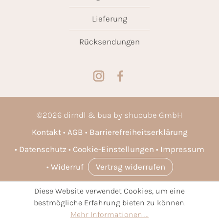
Lieferung
Rücksendungen
©
2026
dirndl & bua by shucube GmbH
Kontakt
AGB
Barrierefreiheitserklärung
Datenschutz
Cookie-Einstellungen
Impressum
Widerruf
Vertrag widerrufen
Diese Website verwendet Cookies, um eine
* Alle Preise inkl. gesetzl. Mehrwertsteuer zzgl.
Versandkosten
bestmögliche Erfahrung bieten zu können.
und ggf. Nachnahmegebühren, wenn nicht anders angegeben.
Mehr Informationen ...