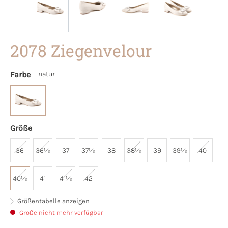
2078 Ziegenvelour
Farbe
natur
Größe
36
36½
37
37½
38
38½
39
39½
40
40½
41
41½
42
Größentabelle anzeigen
Größe nicht mehr verfügbar