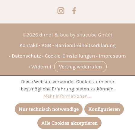
©
2026
dirndl & bua by shucube GmbH
Kontakt
AGB
Barrierefreiheitserklärung
Datenschutz
Cookie-Einstellungen
Impressum
Widerruf
Vertrag widerrufen
Diese Website verwendet Cookies, um eine
* Alle Preise inkl. gesetzl. Mehrwertsteuer zzgl.
Versandkosten
bestmögliche Erfahrung bieten zu können.
und ggf. Nachnahmegebühren, wenn nicht anders angegeben.
Mehr Informationen ...
Nur technisch notwendige
Konfigurieren
Alle Cookies akzeptieren