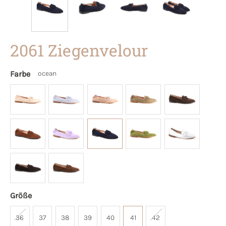
2061 Ziegenvelour
Farbe
ocean
Größe
36
37
38
39
40
41
42