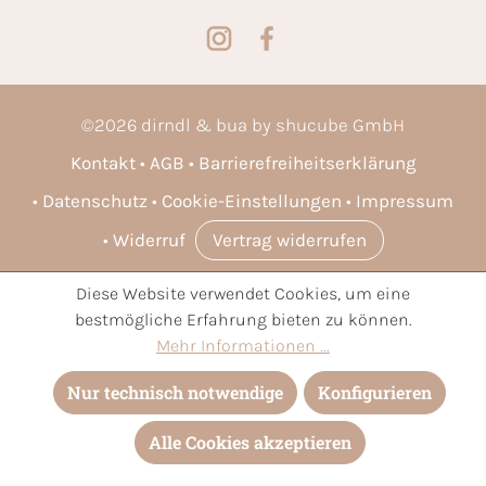
©
2026
dirndl & bua by shucube GmbH
Kontakt
AGB
Barrierefreiheitserklärung
Datenschutz
Cookie-Einstellungen
Impressum
Widerruf
Vertrag widerrufen
Diese Website verwendet Cookies, um eine
* Alle Preise inkl. gesetzl. Mehrwertsteuer zzgl.
Versandkosten
bestmögliche Erfahrung bieten zu können.
und ggf. Nachnahmegebühren, wenn nicht anders angegeben.
Mehr Informationen ...
Nur technisch notwendige
Konfigurieren
Alle Cookies akzeptieren