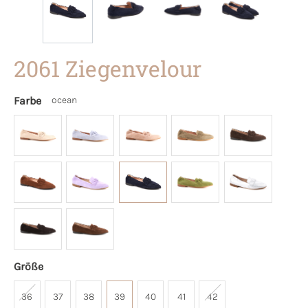
2061 Ziegenvelour
Farbe
ocean
Größe
36
37
38
39
40
41
42