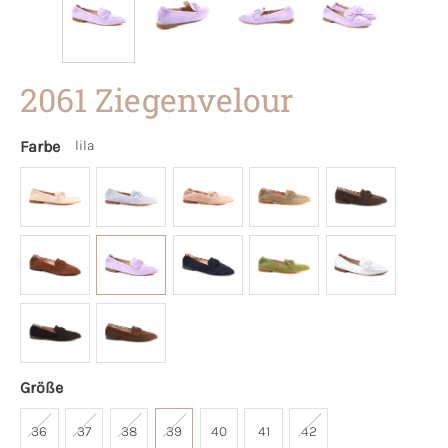
2061 Ziegenvelour
Farbe
lila
Größe
36
37
38
39
40
41
42