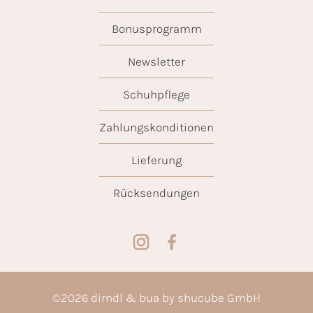
Bonusprogramm
Newsletter
Schuhpflege
Zahlungskonditionen
Lieferung
Rücksendungen
©
2026
dirndl & bua by shucube GmbH