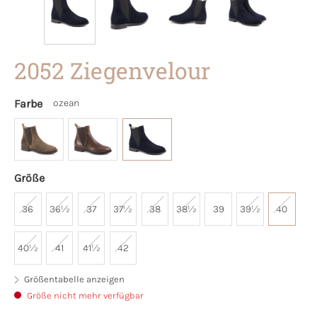
2052 Ziegenvelour
Farbe
ozean
Größe
36
36½
37
37½
38
38½
39
39½
40
40½
41
41½
42
Größentabelle anzeigen
Größe nicht mehr verfügbar