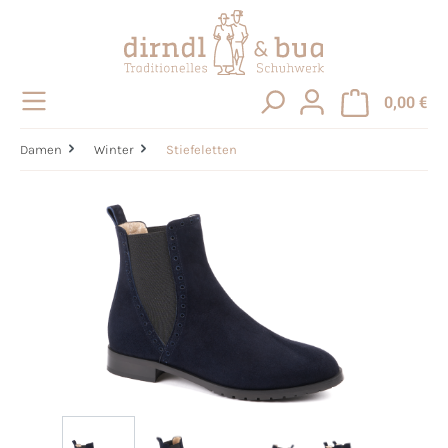
alt springen
0,00 €
Damen
Winter
Stiefeletten
Bildergalerie überspringen