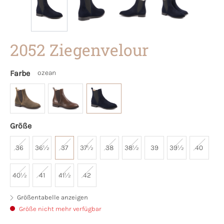
2052 Ziegenvelour
Farbe
ozean
Größe
36
36½
37
37½
38
38½
39
39½
40
40½
41
41½
42
Größentabelle anzeigen
Größe nicht mehr verfügbar