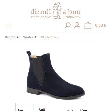
alt springen
0,00 €
Damen
Winter
Stiefeletten
Bildergalerie überspringen