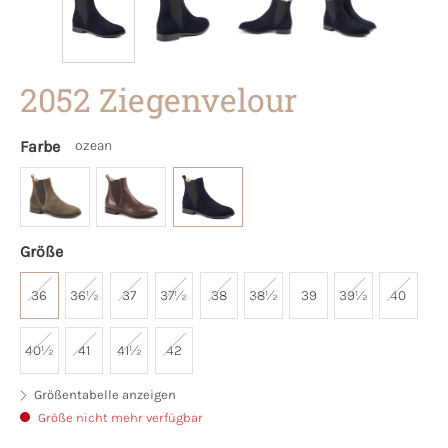
2052 Ziegenvelour
Farbe
ozean
Größe
36
36½
37
37½
38
38½
39
39½
40
40½
41
41½
42
Größentabelle anzeigen
Größe nicht mehr verfügbar