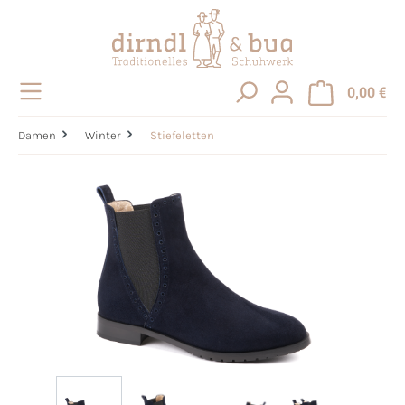
alt springen
0,00 €
Damen
Winter
Stiefeletten
Bildergalerie überspringen