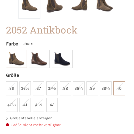
2052 Antikbock
Farbe
ahorn
Größe
36
36½
37
37½
38
38½
39
39½
40
40½
41
41½
42
Größentabelle anzeigen
Größe nicht mehr verfügbar