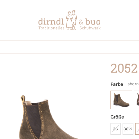
2052
Farbe
ahorn
Größe
36
36½