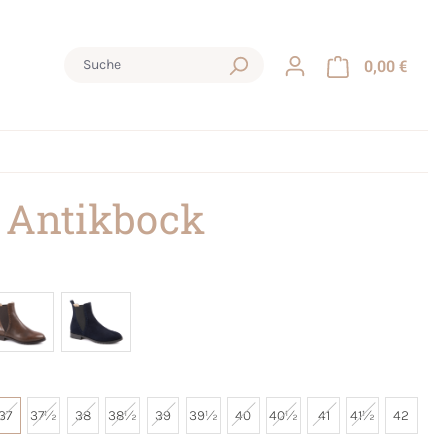
0,00 €
 Antikbock
37
37½
38
38½
39
39½
40
40½
41
41½
42