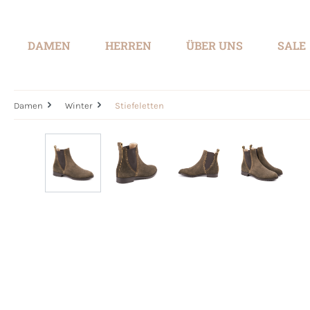
springen
Zur Hauptnavigation springen
DAMEN
HERREN
ÜBER UNS
SALE
Damen
Winter
Stiefeletten
Bildergalerie überspringen