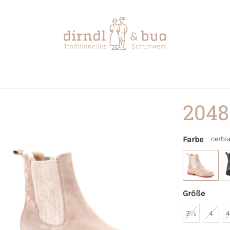
2048
Farbe
cerbi
Größe
3½
4