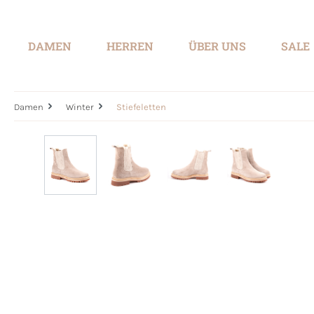
springen
Zur Hauptnavigation springen
DAMEN
HERREN
ÜBER UNS
SALE
Damen
Winter
Stiefeletten
Bildergalerie überspringen