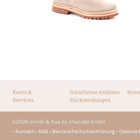
Konto &
Gutscheine einlösen
Bonu
Services
Rücksendungen
©
2026
dirndl & bua by shucube GmbH
Kontakt
AGB
Barrierefreiheitserklärung
Datensc