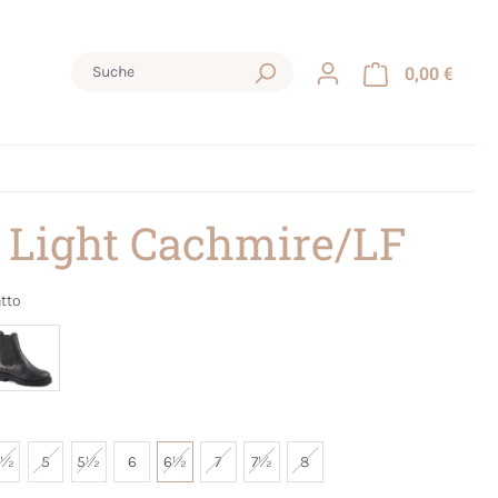
0,00 €
 Light Cachmire/LF
atto
4½
5
5½
6
6½
7
7½
8