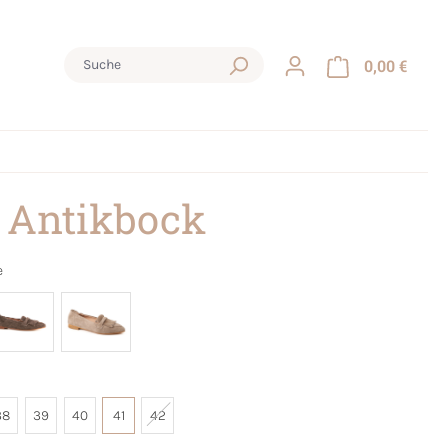
0,00 €
 Antikbock
e
38
39
40
41
42