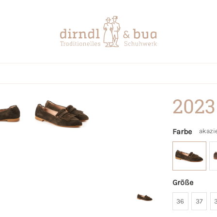
2023
Farbe
akazi
Größe
36
37