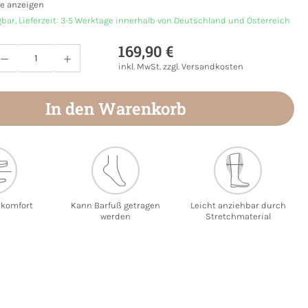
e anzeigen
gbar, Lieferzeit: 3-5 Werktage innerhalb von Deutschland und Österreich
169,90 €
Anzahl: Gib den gewünschten Wert ein oder
inkl. MwSt. zzgl. Versandkosten
In den Warenkorb
ekomfort
Kann Barfuß getragen
Leicht anziehbar durch
werden
Stretchmaterial