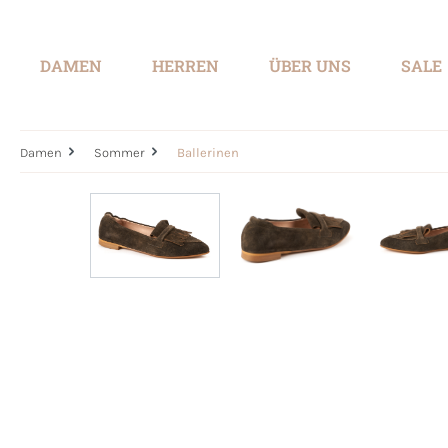
springen
Zur Hauptnavigation springen
DAMEN
HERREN
ÜBER UNS
SALE
Damen
Sommer
Ballerinen
Bildergalerie überspringen