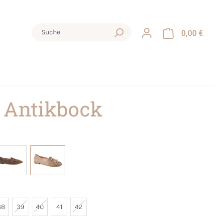
0,00 €
 Antikbock
38
39
40
41
42