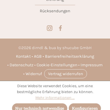
Rücksendungen
©
2026
dirndl & bua by shucube GmbH
Kontakt
AGB
Barrierefreiheitserklärung
Datenschutz
Cookie-Einstellungen
Impressum
Widerruf
Vertrag widerrufen
Diese Website verwendet Cookies, um eine
* Alle Preise inkl. gesetzl. Mehrwertsteuer zzgl.
Versandkosten
bestmögliche Erfahrung bieten zu können.
und ggf. Nachnahmegebühren, wenn nicht anders angegeben.
Mehr Informationen ...
Nur technisch notwendige
Konfigurieren