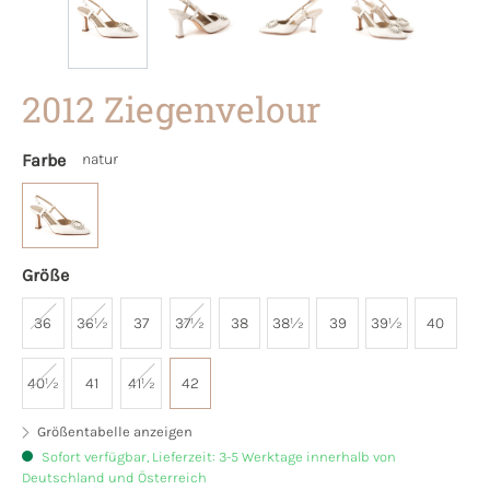
2012 Ziegenvelour
Farbe
natur
Größe
36
36½
37
37½
38
38½
39
39½
40
40½
41
41½
42
Größentabelle anzeigen
Sofort verfügbar, Lieferzeit: 3-5 Werktage innerhalb von
Deutschland und Österreich