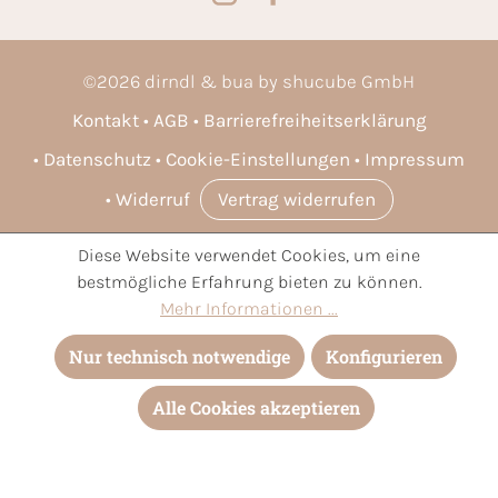
©
2026
dirndl & bua by shucube GmbH
Kontakt
AGB
Barrierefreiheitserklärung
Datenschutz
Cookie-Einstellungen
Impressum
Widerruf
Vertrag widerrufen
Diese Website verwendet Cookies, um eine
* Alle Preise inkl. gesetzl. Mehrwertsteuer zzgl.
Versandkosten
bestmögliche Erfahrung bieten zu können.
und ggf. Nachnahmegebühren, wenn nicht anders angegeben.
Mehr Informationen ...
Nur technisch notwendige
Konfigurieren
Alle Cookies akzeptieren