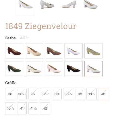
1849 Ziegenvelour
Farbe
stein
Größe
36
36½
37
37½
38
38½
39
39½
40
40½
41
41½
42