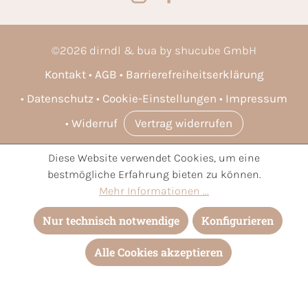
©
2026
dirndl & bua by shucube GmbH
Kontakt
AGB
Barrierefreiheitserklärung
Datenschutz
Cookie-Einstellungen
Impressum
Widerruf
Vertrag widerrufen
Diese Website verwendet Cookies, um eine
* Alle Preise inkl. gesetzl. Mehrwertsteuer zzgl.
Versandkosten
bestmögliche Erfahrung bieten zu können.
und ggf. Nachnahmegebühren, wenn nicht anders angegeben.
Mehr Informationen ...
Nur technisch notwendige
Konfigurieren
Alle Cookies akzeptieren