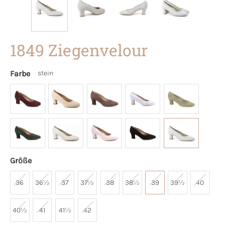
1849 Ziegenvelour
Farbe
stein
Größe
36
36½
37
37½
38
38½
39
39½
40
40½
41
41½
42