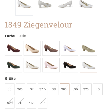
1849 Ziegenvelour
Farbe
stein
Größe
36
36½
37
37½
38
38½
39
39½
40
40½
41
41½
42