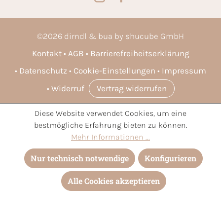
©
2026
dirndl & bua by shucube GmbH
Kontakt
AGB
Barrierefreiheitserklärung
Datenschutz
Cookie-Einstellungen
Impressum
Widerruf
Vertrag widerrufen
Diese Website verwendet Cookies, um eine
* Alle Preise inkl. gesetzl. Mehrwertsteuer zzgl.
Versandkosten
bestmögliche Erfahrung bieten zu können.
und ggf. Nachnahmegebühren, wenn nicht anders angegeben.
Mehr Informationen ...
Nur technisch notwendige
Konfigurieren
Alle Cookies akzeptieren