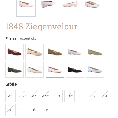
1848 Ziegenvelour
Farbe
rosenholz
Größe
36
36½
37
37½
38
38½
39
39½
40
40½
41
41½
42