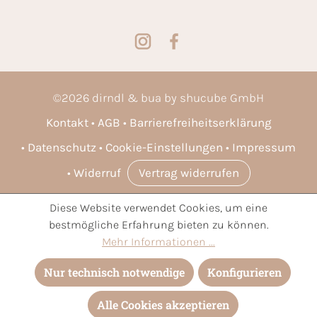
©
2026
dirndl & bua by shucube GmbH
Kontakt
AGB
Barrierefreiheitserklärung
Datenschutz
Cookie-Einstellungen
Impressum
Widerruf
Vertrag widerrufen
Diese Website verwendet Cookies, um eine
* Alle Preise inkl. gesetzl. Mehrwertsteuer zzgl.
Versandkosten
bestmögliche Erfahrung bieten zu können.
und ggf. Nachnahmegebühren, wenn nicht anders angegeben.
Mehr Informationen ...
Nur technisch notwendige
Konfigurieren
Alle Cookies akzeptieren