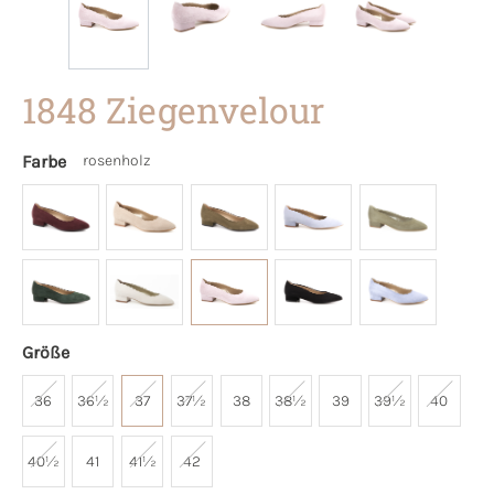
1848 Ziegenvelour
Farbe
rosenholz
Größe
36
36½
37
37½
38
38½
39
39½
40
40½
41
41½
42