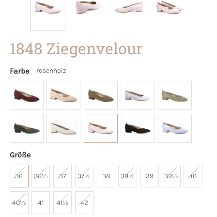
1848 Ziegenvelour
Farbe
rosenholz
Größe
36
36½
37
37½
38
38½
39
39½
40
40½
41
41½
42