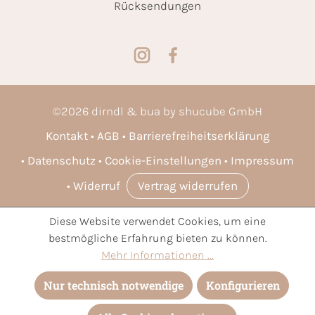
Rücksendungen
©
2026
dirndl & bua by shucube GmbH
Kontakt
AGB
Barrierefreiheitserklärung
Datenschutz
Cookie-Einstellungen
Impressum
Widerruf
Vertrag widerrufen
Diese Website verwendet Cookies, um eine
* Alle Preise inkl. gesetzl. Mehrwertsteuer zzgl.
Versandkosten
bestmögliche Erfahrung bieten zu können.
und ggf. Nachnahmegebühren, wenn nicht anders angegeben.
Mehr Informationen ...
Nur technisch notwendige
Konfigurieren