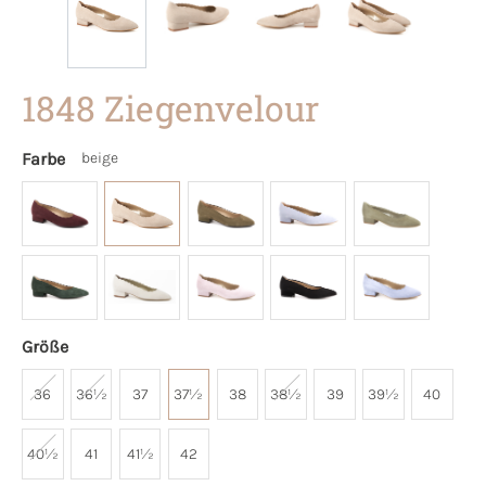
1848 Ziegenvelour
Farbe
beige
Größe
36
36½
37
37½
38
38½
39
39½
40
40½
41
41½
42