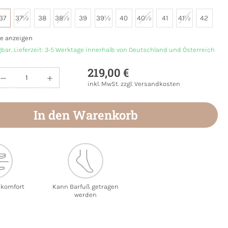
37
37½
38
38½
39
39½
40
40½
41
41½
42
e anzeigen
gbar, Lieferzeit: 3-5 Werktage innerhalb von Deutschland und Österreich
219,00 €
Anzahl: Gib den gewünschten Wert ein oder
inkl. MwSt. zzgl. Versandkosten
In den Warenkorb
ekomfort
Kann Barfuß getragen
werden