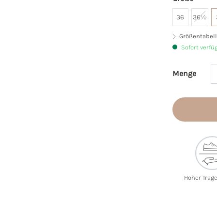
36
36½
Größentabell
Sofort verfü
Menge
Produkt 
Hoher Trag