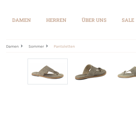
springen
Zur Hauptnavigation springen
DAMEN
HERREN
ÜBER UNS
SALE
Damen
Sommer
Pantoletten
Bildergalerie überspringen