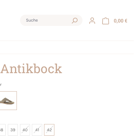
0,00 €
 Antikbock
r
38
39
40
41
42