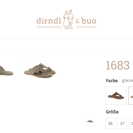
1683
Farbe
glacie
Größe
36
37