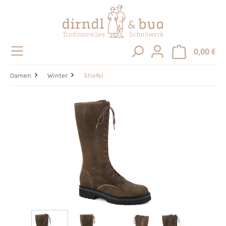
alt springen
0,00 €
Damen
Winter
Stiefel
Bildergalerie überspringen