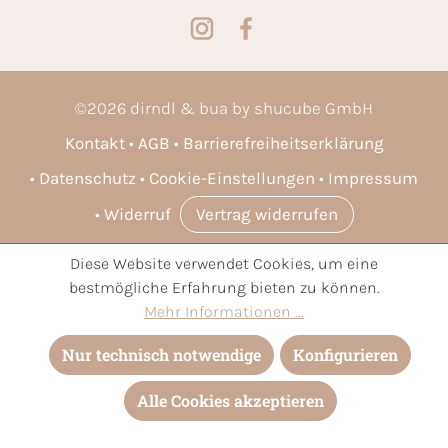
©
2026
dirndl & bua by shucube GmbH
Kontakt
AGB
Barrierefreiheitserklärung
Datenschutz
Cookie-Einstellungen
Impressum
Widerruf
Vertrag widerrufen
Diese Website verwendet Cookies, um eine
* Alle Preise inkl. gesetzl. Mehrwertsteuer zzgl.
Versandkosten
bestmögliche Erfahrung bieten zu können.
und ggf. Nachnahmegebühren, wenn nicht anders angegeben.
Mehr Informationen ...
Nur technisch notwendige
Konfigurieren
Alle Cookies akzeptieren