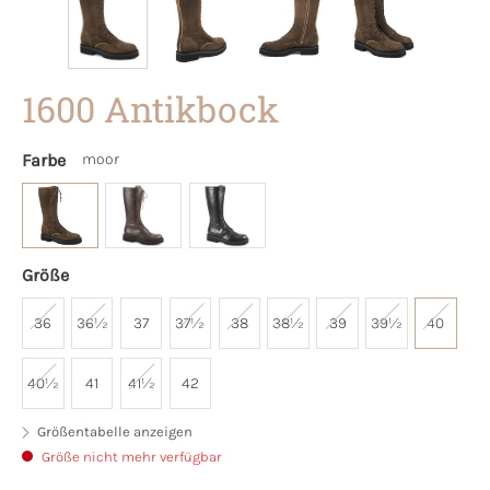
1600 Antikbock
Farbe
moor
Größe
36
36½
37
37½
38
38½
39
39½
40
40½
41
41½
42
Größentabelle anzeigen
Größe nicht mehr verfügbar