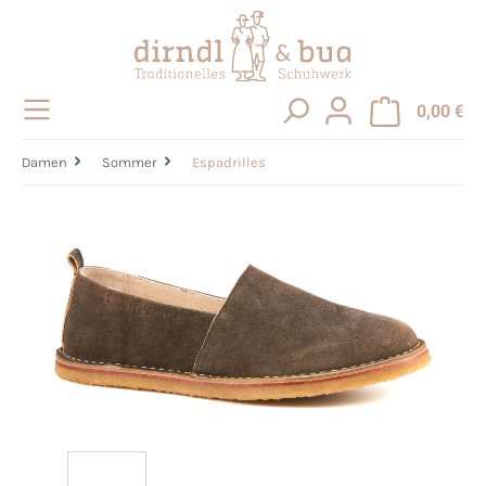
alt springen
0,00 €
Damen
Sommer
Espadrilles
Bildergalerie überspringen