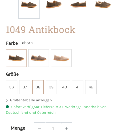
1049 Antikbock
Farbe
ahorn
Größe
36
37
38
39
40
41
42
Größentabelle anzeigen
Sofort verfügbar, Lieferzeit: 3-5 Werktage innerhalb von
Deutschland und Österreich
Menge