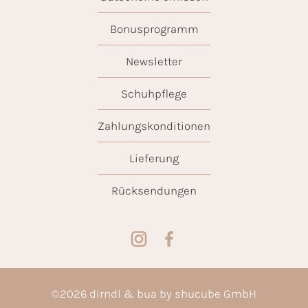
Bonusprogramm
Newsletter
Schuhpflege
Zahlungskonditionen
Lieferung
Rücksendungen
©
2026
dirndl & bua by shucube GmbH