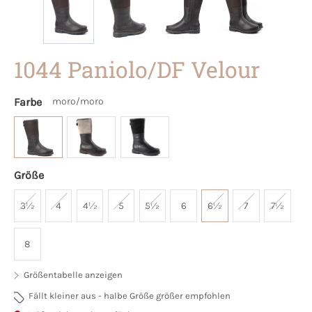
1044 Paniolo/DF Velour
Farbe
moro/moro
Größe
3½
4
4½
5
5½
6
6½
7
7½
8
Größentabelle anzeigen
Fällt kleiner aus - halbe Größe größer empfohlen