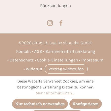
Rücksendungen
©
2026
dirndl & bua by shucube GmbH
Kontakt
AGB
Barrierefreiheitserklärung
Datenschutz
Cookie-Einstellungen
Impressum
Widerruf
Vertrag widerrufen
Diese Website verwendet Cookies, um eine
* Alle Preise inkl. gesetzl. Mehrwertsteuer zzgl.
Versandkosten
bestmögliche Erfahrung bieten zu können.
und ggf. Nachnahmegebühren, wenn nicht anders angegeben.
Mehr Informationen ...
Nur technisch notwendige
Konfigurieren