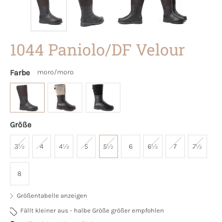
1044 Paniolo/DF Velour
Farbe
moro/moro
Größe
3½
4
4½
5
5½
6
6½
7
7½
8
Größentabelle anzeigen
Fällt kleiner aus - halbe Größe größer empfohlen