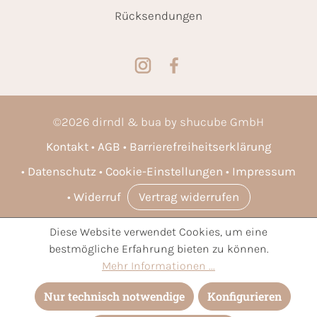
Rücksendungen
©
2026
dirndl & bua by shucube GmbH
Kontakt
AGB
Barrierefreiheitserklärung
Datenschutz
Cookie-Einstellungen
Impressum
Widerruf
Vertrag widerrufen
Diese Website verwendet Cookies, um eine
* Alle Preise inkl. gesetzl. Mehrwertsteuer zzgl.
Versandkosten
bestmögliche Erfahrung bieten zu können.
und ggf. Nachnahmegebühren, wenn nicht anders angegeben.
Mehr Informationen ...
Nur technisch notwendige
Konfigurieren