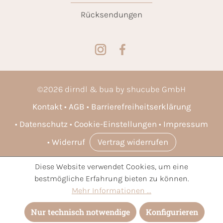
Rücksendungen
©
2026
dirndl & bua by shucube GmbH
Kontakt
AGB
Barrierefreiheitserklärung
Datenschutz
Cookie-Einstellungen
Impressum
Widerruf
Vertrag widerrufen
Diese Website verwendet Cookies, um eine
* Alle Preise inkl. gesetzl. Mehrwertsteuer zzgl.
Versandkosten
bestmögliche Erfahrung bieten zu können.
und ggf. Nachnahmegebühren, wenn nicht anders angegeben.
Mehr Informationen ...
Nur technisch notwendige
Konfigurieren