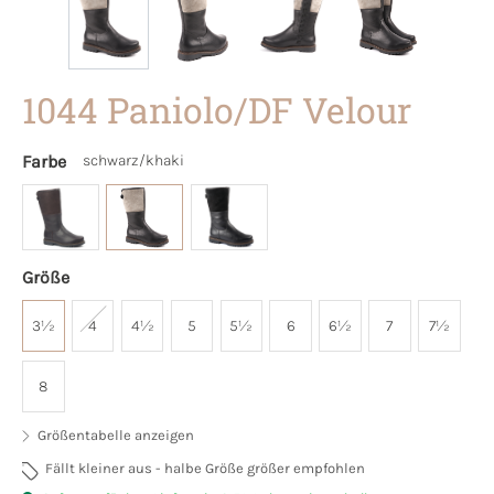
1044 Paniolo/DF Velour
Farbe
schwarz/khaki
Größe
3½
4
4½
5
5½
6
6½
7
7½
8
Größentabelle anzeigen
Fällt kleiner aus - halbe Größe größer empfohlen