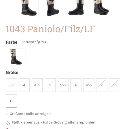
1043 Paniolo/Filz/LF
Farbe
schwarz/grau
Größe
3½
4
4½
5
5½
6
6½
7
7½
8
Größentabelle anzeigen
Fällt kleiner aus - halbe Größe größer empfohlen