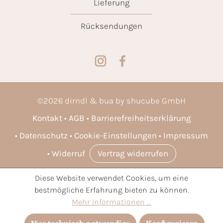
Lieferung
Rücksendungen
©
2026
dirndl & bua by shucube GmbH
Kontakt
AGB
Barrierefreiheitserklärung
Datenschutz
Cookie-Einstellungen
Impressum
Widerruf
Vertrag widerrufen
Diese Website verwendet Cookies, um eine
* Alle Preise inkl. gesetzl. Mehrwertsteuer zzgl.
Versandkosten
bestmögliche Erfahrung bieten zu können.
und ggf. Nachnahmegebühren, wenn nicht anders angegeben.
Mehr Informationen ...