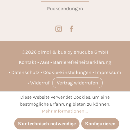
Rücksendungen
©
2026
dirndl & bua by shucube GmbH
Kontakt
AGB
Barrierefreiheitserklärung
Datenschutz
Cookie-Einstellungen
Impressum
Widerruf
Vertrag widerrufen
Diese Website verwendet Cookies, um eine
* Alle Preise inkl. gesetzl. Mehrwertsteuer zzgl.
Versandkosten
bestmögliche Erfahrung bieten zu können.
und ggf. Nachnahmegebühren, wenn nicht anders angegeben.
Mehr Informationen ...
Nur technisch notwendige
Konfigurieren