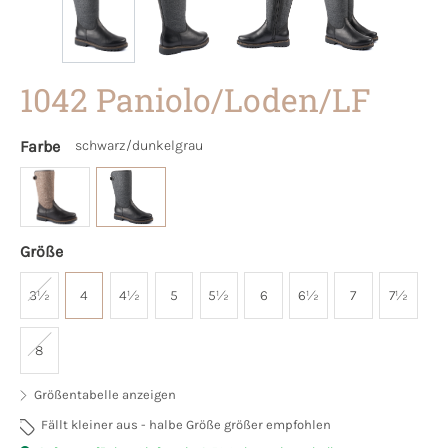
1042 Paniolo/Loden/LF
Farbe
schwarz/dunkelgrau
Größe
3½
4
4½
5
5½
6
6½
7
7½
8
Größentabelle anzeigen
Fällt kleiner aus - halbe Größe größer empfohlen