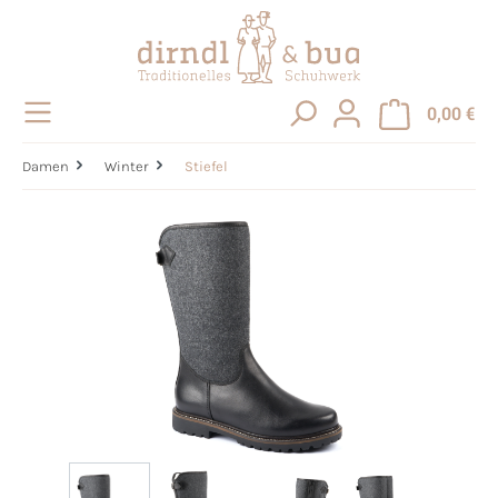
alt springen
0,00 €
Damen
Winter
Stiefel
Bildergalerie überspringen