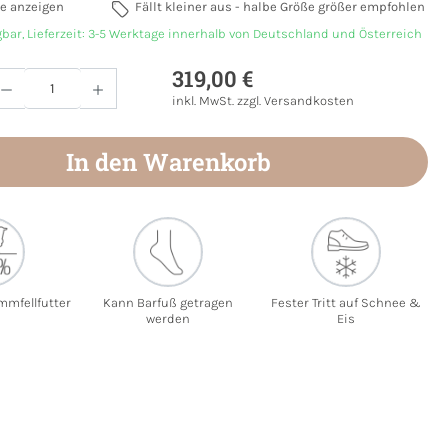
e anzeigen
Fällt kleiner aus - halbe Größe größer empfohlen
gbar, Lieferzeit: 3-5 Werktage innerhalb von Deutschland und Österreich
319,00 €
Anzahl: Gib den gewünschten Wert ein oder
inkl. MwSt. zzgl. Versandkosten
In den Warenkorb
mmfellfutter
Kann Barfuß getragen
Fester Tritt auf Schnee &
werden
Eis