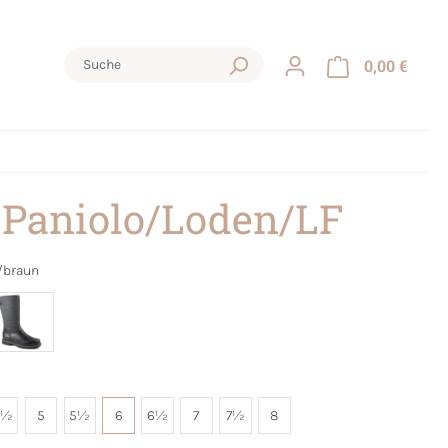
0,00 €
 Paniolo/Loden/LF
/braun
4½
5
5½
6
6½
7
7½
8