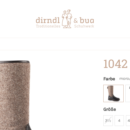
1042
Farbe
moro
Größe
3½
4