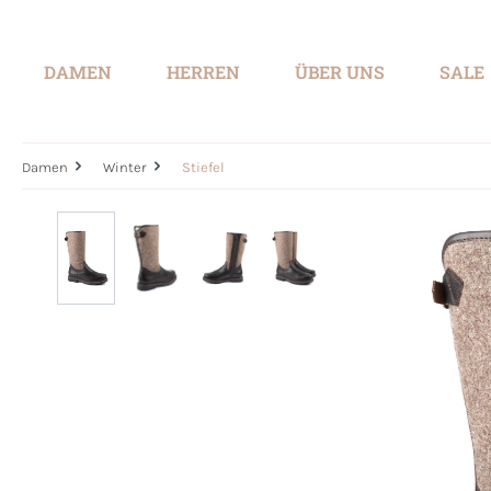
springen
Zur Hauptnavigation springen
DAMEN
HERREN
ÜBER UNS
SALE
Damen
Winter
Stiefel
Bildergalerie überspringen