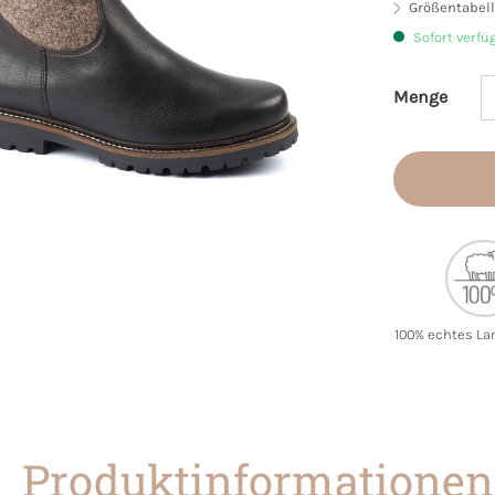
Größentabell
Sofort verfü
Menge
Produkt 
100% echtes La
Produktinformationen