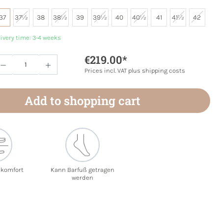
37
37½
38
38½
39
39½
40
40½
41
41½
42
livery time: 3-4 weeks
€219.00*
Quantity: Enter the desired amount or use 
Prices incl. VAT plus shipping costs
Add to shopping cart
ekomfort
Kann Barfuß getragen
werden