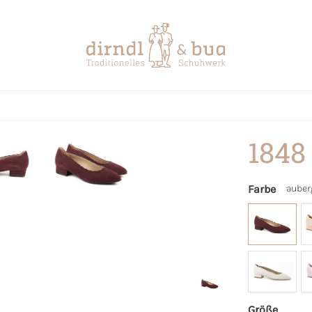
1848
Farbe
auber
Größe