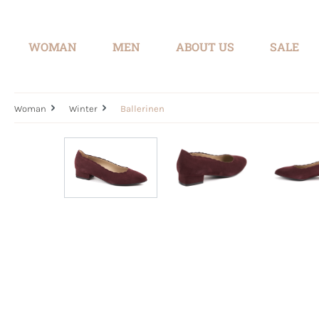
search
Skip to main navigation
WOMAN
MEN
ABOUT US
SALE
Woman
Winter
Ballerinen
Skip image gallery