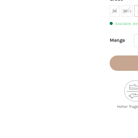
36
36½
Available, de
Menge
Product 
Hoher Trag