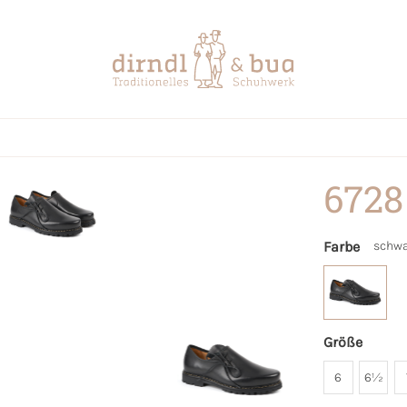
6728
Farbe
schwa
Größe
6
6½