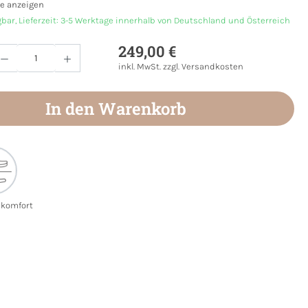
e anzeigen
gbar, Lieferzeit: 3-5 Werktage innerhalb von Deutschland und Österreich
249,00 €
Anzahl: Gib den gewünschten Wert ein oder
inkl. MwSt. zzgl. Versandkosten
In den Warenkorb
ekomfort