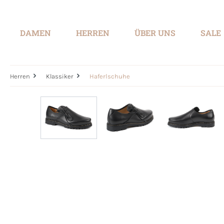
springen
Zur Hauptnavigation springen
DAMEN
HERREN
ÜBER UNS
SALE
Herren
Klassiker
Haferlschuhe
Bildergalerie überspringen