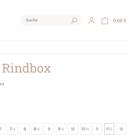
0,00 €
 Rindbox
rz
7
7½
8
8½
9
9½
10
10½
11
11½
12