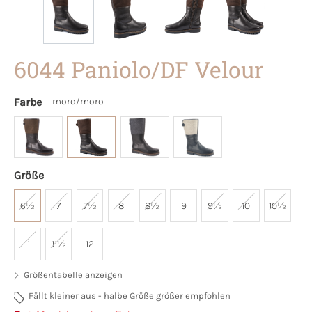
6044 Paniolo/DF Velour
Farbe
moro/moro
Größe
6½
7
7½
8
8½
9
9½
10
10½
11
11½
12
Größentabelle anzeigen
Fällt kleiner aus - halbe Größe größer empfohlen