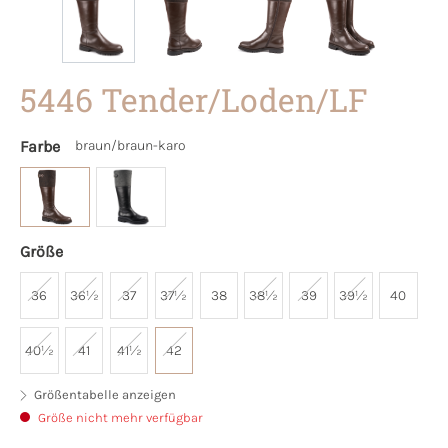
5446 Tender/Loden/LF
Farbe
braun/braun-karo
Größe
36
36½
37
37½
38
38½
39
39½
40
40½
41
41½
42
Größentabelle anzeigen
Größe nicht mehr verfügbar