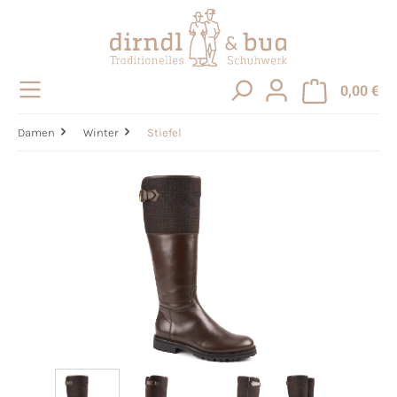
alt springen
0,00 €
Damen
Winter
Stiefel
Bildergalerie überspringen