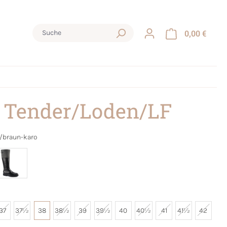
0,00 €
 Tender/Loden/LF
/braun-karo
37
37½
38
38½
39
39½
40
40½
41
41½
42