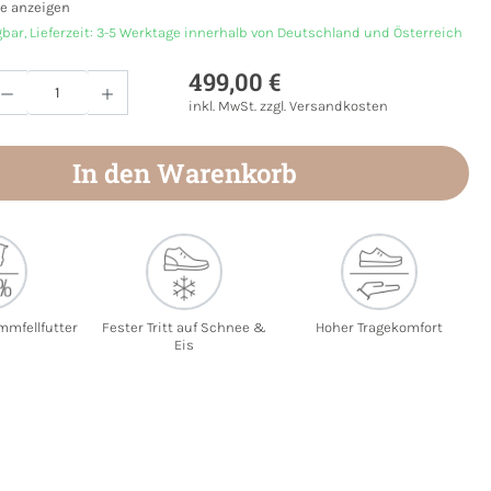
e anzeigen
gbar, Lieferzeit: 3-5 Werktage innerhalb von Deutschland und Österreich
499,00 €
Anzahl: Gib den gewünschten Wert ein oder
inkl. MwSt. zzgl. Versandkosten
In den Warenkorb
mmfellfutter
Fester Tritt auf Schnee &
Hoher Tragekomfort
Eis