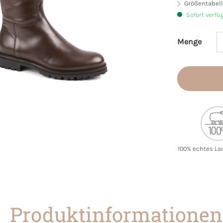
Größentabell
Sofort verfü
Menge
Produkt 
100% echtes La
Produktinformationen