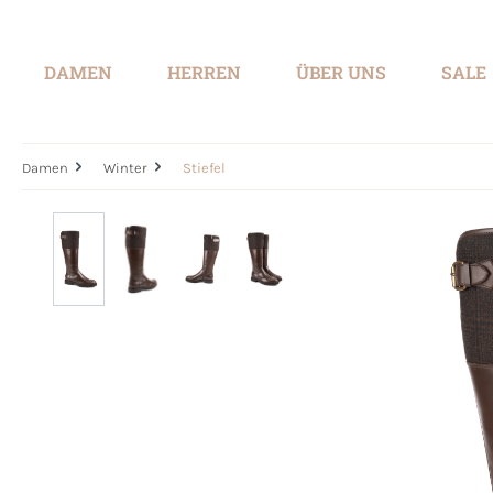
springen
Zur Hauptnavigation springen
DAMEN
HERREN
ÜBER UNS
SALE
Damen
Winter
Stiefel
Bildergalerie überspringen