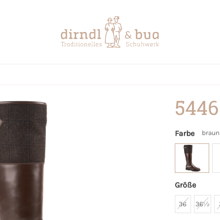
5446
Farbe
braun
Größe
36
36½