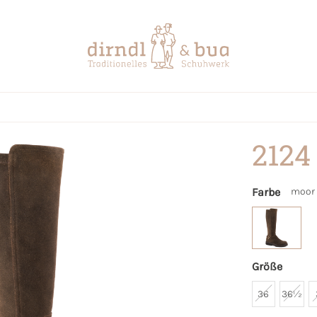
2124
Farbe
moor
Größe
36
36½