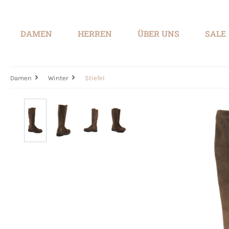
springen
Zur Hauptnavigation springen
DAMEN
HERREN
ÜBER UNS
SALE
Damen
Winter
Stiefel
Bildergalerie überspringen