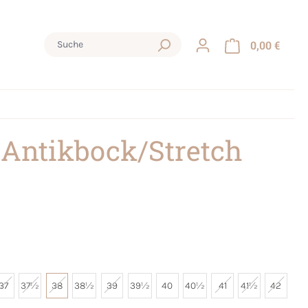
0,00 €
 Antikbock/Stretch
37
37½
38
38½
39
39½
40
40½
41
41½
42