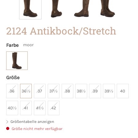
2124 Antikbock/Stretch
Farbe
moor
Größe
36
36½
37
37½
38
38½
39
39½
40
40½
41
41½
42
Größentabelle anzeigen
Größe nicht mehr verfügbar