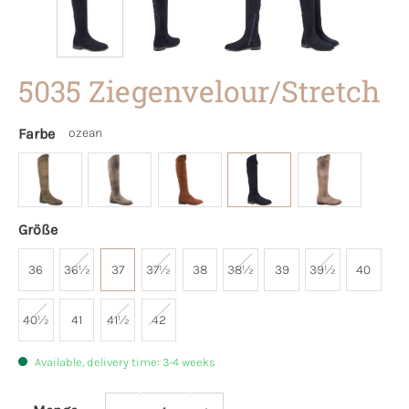
5035 Ziegenvelour/Stretch
Farbe
ozean
Größe
36
36½
37
37½
38
38½
39
39½
40
40½
41
41½
42
Available, delivery time: 3-4 weeks