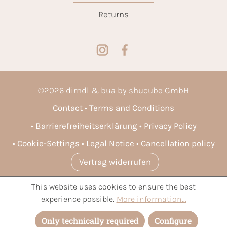
Returns
©
2026
dirndl & bua by shucube GmbH
Contact
Terms and Conditions
Barrierefreiheitserklärung
Privacy Policy
Cookie-Settings
Legal Notice
Cancellation policy
Vertrag widerrufen
This website uses cookies to ensure the best
* All prices incl. VAT plus
shipping costs
and possible delivery
experience possible.
More information...
charges, if not stated otherwise.
Only technically required
Configure