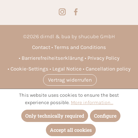
©
2026
dirndl & bua by shucube GmbH
Contact
Terms and Conditions
Barrierefreiheitserklärung
Privacy Policy
Cookie-Settings
Legal Notice
Cancellation policy
Vertrag widerrufen
This website uses cookies to ensure the best
* All prices incl. VAT plus
shipping costs
and possible delivery
experience possible.
More information...
charges, if not stated otherwise.
Only technically required
Configure
Accept all cookies