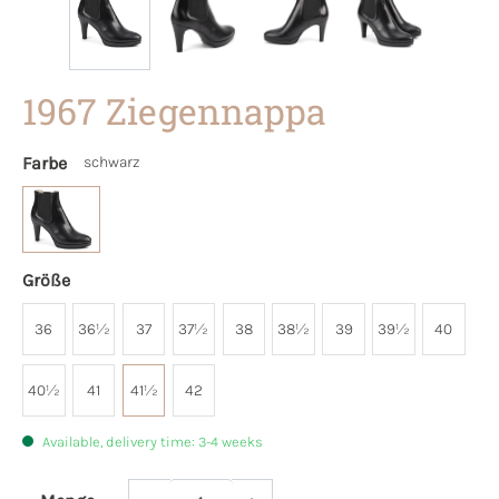
1967 Ziegennappa
Farbe
schwarz
Größe
36
36½
37
37½
38
38½
39
39½
40
40½
41
41½
42
Available, delivery time: 3-4 weeks