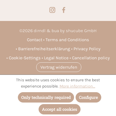
©
2026
dirndl & bua by shucube GmbH
Contact
Terms and Conditions
Barrierefreiheitserklärung
Privacy Policy
Cookie-Settings
Legal Notice
Cancellation policy
Vertrag widerrufen
This website uses cookies to ensure the best
* All prices incl. VAT plus
shipping costs
and possible delivery
experience possible.
More information...
charges, if not stated otherwise.
Only technically required
Configure
Accept all cookies