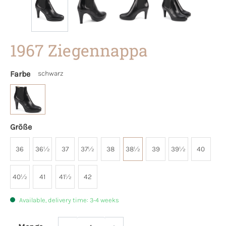
1967 Ziegennappa
Farbe
schwarz
Größe
36
36½
37
37½
38
38½
39
39½
40
40½
41
41½
42
Available, delivery time: 3-4 weeks