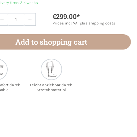
livery time: 3-4 weeks
€299.00*
Quantity: Enter the desired amount or use 
Prices incl. VAT plus shipping costs
Add to shopping cart
mfort durch
Leicht anziehbar durch
sohle
Stretchmaterial