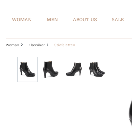
search
Skip to main navigation
WOMAN
MEN
ABOUT US
SALE
Woman
Klassiker
Stiefeletten
Skip image gallery