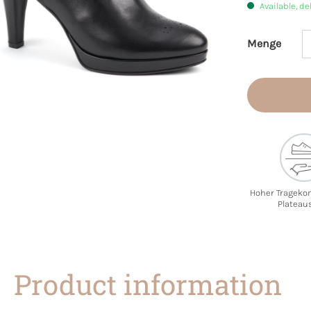
Available, de
Menge
Product 
Hoher Trageko
Plateau
Product information