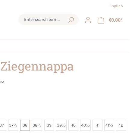
English
€0.00*
 Ziegennappa
rz
37
37½
38
38½
39
39½
40
40½
41
41½
42