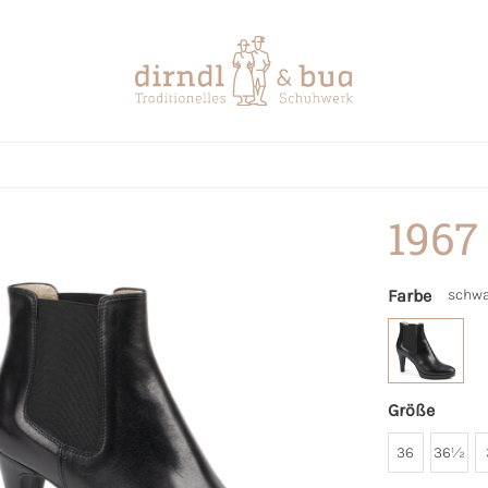
1967
Farbe
schwa
Größe
36
36½